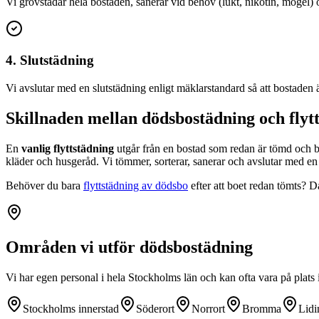
Vi grovstädar hela bostaden, sanerar vid behov (lukt, nikotin, mögel) oc
4. Slutstädning
Vi avslutar med en slutstädning enligt mäklarstandard så att bostaden 
Skillnaden mellan dödsbostädning och flyt
En
vanlig flyttstädning
utgår från en bostad som redan är tömd och b
kläder och husgeråd. Vi tömmer, sorterar, sanerar och avslutar med en
Behöver du bara
flyttstädning av dödsbo
efter att boet redan tömts? 
Områden vi utför dödsbostädning
Vi har egen personal i hela Stockholms län och kan ofta vara på plats
Stockholms innerstad
Söderort
Norrort
Bromma
Lidi