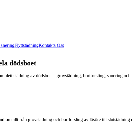
anering
Flyttstädning
Kontakta Oss
ela dödsboet
plett städning av dödsbo — grovstädning, bortforsling, sanering och 
d om allt från grovstädning och bortforsling av lösöre till slutstädni