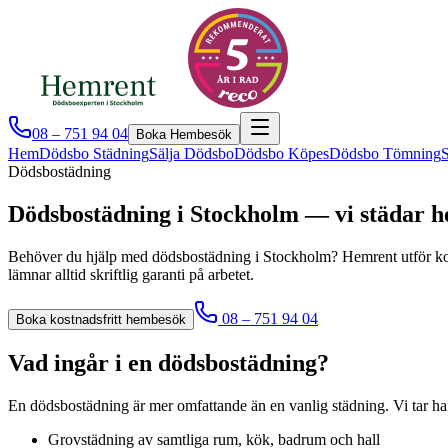
08 – 751 94 04
Boka Hembesök
Hem
Dödsbo Städning
Sälja Dödsbo
Dödsbo Köpes
Dödsbo Tömning
S
Dödsbostädning
Dödsbostädning i Stockholm — vi städar h
Behöver du hjälp med dödsbostädning i Stockholm? Hemrent utför kom
lämnar alltid skriftlig garanti på arbetet.
08 – 751 94 04
Boka kostnadsfritt hembesök
Vad ingår i en dödsbostädning?
En dödsbostädning är mer omfattande än en vanlig städning. Vi tar han
Grovstädning av samtliga rum, kök, badrum och hall