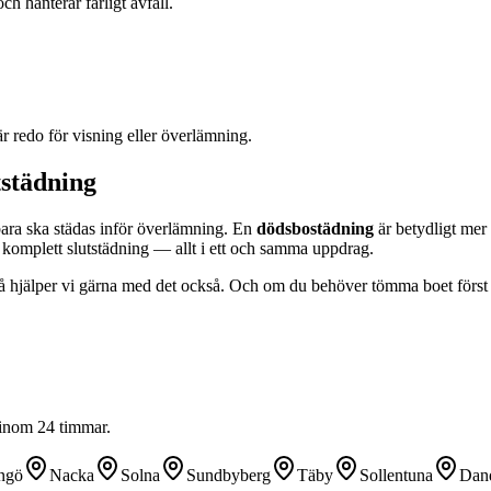
h hanterar farligt avfall.
är redo för visning eller överlämning.
tstädning
ara ska städas inför överlämning. En
dödsbostädning
är betydligt mer 
 komplett slutstädning — allt i ett och samma uppdrag.
Då hjälper vi gärna med det också. Och om du behöver tömma boet förs
 inom 24 timmar.
ngö
Nacka
Solna
Sundbyberg
Täby
Sollentuna
Dan